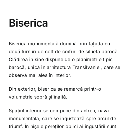
Toggle
Navigation
Történet
Biserica
Műemlék
Biserica monumentală domină prin fațada cu
două turnuri de colț de coifuri de siluetă barocă.
Virtuális bemutató
Clădirea în sine dispune de o planimetrie tipic
barocă, unică în arhitectura Transilvaniei, care se
Művészettörténeti értékek
observă mai ales în interior.
Din exterior, biserica se remarcă printr-o
Felújítás
volumetrie sobră și înaltă.
Spațiul interior se compune din antreu, nava
Hírek
monumentală, care se îngustează spre arcul de
triumf. În nișele pereților oblici ai îngustării sunt