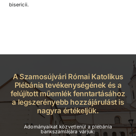
bisericii.
A Szamosújvári Római Katolikus
Plébánia tevékenységének és a
felújított műemlék fenntartásához
a legszerényebb hozzájárulást is
nagyra értékeljük.
Adományaikat közvetlenül a plébánia
bankszámlájára várjuk: