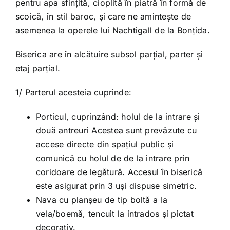
pentru apa sfințită, cioplită în piatră în formă de
scoică, în stil baroc, și care ne amintește de
asemenea la operele lui Nachtigall de la Bonțida.
Biserica are în alcătuire subsol parțial, parter și
etaj parțial.
1/ Parterul acesteia cuprinde:
Porticul, cuprinzând: holul de la intrare și
două antreuri Acestea sunt prevăzute cu
accese directe din spațiul public și
comunică cu holul de de la intrare prin
coridoare de legătură. Accesul în biserică
este asigurat prin 3 uși dispuse simetric.
Nava cu planșeu de tip boltă a la
vela/boemă, tencuit la intrados și pictat
decorativ.