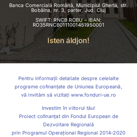
Banca Comercială Română, Municipiul Gherla, str.
Bobâlna, nr. 3, parter, Jud. Cluj
SWIFT: RNCB ROBU – IBAN:
RO35RNCB0111001451950001
Isten áldjon!
Pentru informații detaliate despre celelalte
programe coﬁnanțate de Uniunea Europeană,
vă invităm să vizitați
www.fonduri-ue.ro
Investim în viitorul tău!
Proiect coﬁnanțat din Fondul European de
Dezvoltare Regională
prin Programul Operațional Regional 2014-2020