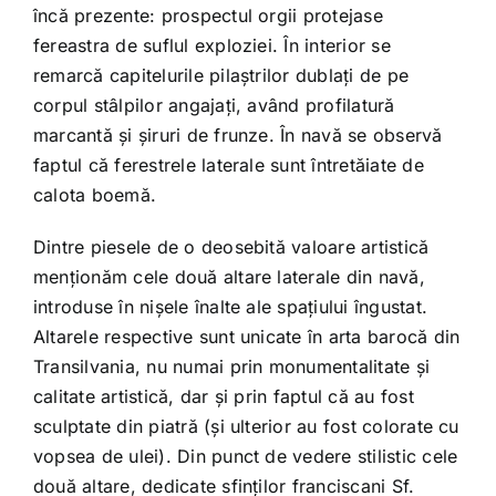
încă prezente: prospectul orgii protejase
fereastra de suflul exploziei. În interior se
remarcă capitelurile pilaștrilor dublați de pe
corpul stâlpilor angajați, având profilatură
marcantă și șiruri de frunze. În navă se observă
faptul că ferestrele laterale sunt întretăiate de
calota boemă.
Dintre piesele de o deosebită valoare artistică
menționăm cele două altare laterale din navă,
introduse în nișele înalte ale spațiului îngustat.
Altarele respective sunt unicate în arta barocă din
Transilvania, nu numai prin monumentalitate și
calitate artistică, dar și prin faptul că au fost
sculptate din piatră (și ulterior au fost colorate cu
vopsea de ulei). Din punct de vedere stilistic cele
două altare, dedicate sfinților franciscani Sf.