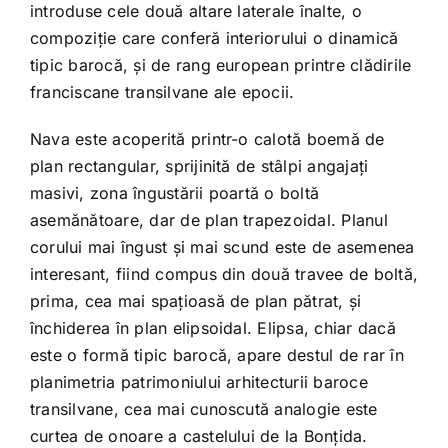
Kapcsolat
introduse cele două altare laterale înalte, o
compoziție care conferă interiorului o dinamică
tipic barocă, și de rang european printre clădirile
franciscane transilvane ale epocii.
Nava este acoperită printr-o calotă boemă de
plan rectangular, sprijinită de stâlpi angajați
masivi, zona îngustării poartă o boltă
asemănătoare, dar de plan trapezoidal. Planul
corului mai îngust și mai scund este de asemenea
interesant, fiind compus din două travee de boltă,
prima, cea mai spațioasă de plan pătrat, și
închiderea în plan elipsoidal. Elipsa, chiar dacă
este o formă tipic barocă, apare destul de rar în
planimetria patrimoniului arhitecturii baroce
transilvane, cea mai cunoscută analogie este
curtea de onoare a castelului de la Bonțida.