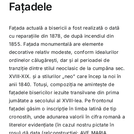
Fațadele
Fațada actuală a bisericii a fost realizată o dată
cu reparațiile din 1878, de după incendiul din
1855. Fațada monumentală are elemente
decorative relativ modeste, conform idealurilor
ordinelor călugărești, dar și al perioadei de
tranziție dintre stilul neoclasic de la cumpăna sec.
XVIII-XIX. și a stilurilor „neo” care încep la noi în
anii 1840. Totuși, compoziția ne amintește de
fațadele bisericilor iezuite transilvane din prima
jumătate a secolului al XVIII-lea. Pe frontonul
fațadei găsim o inscripție în limba latină de tip
cronostih, unde adunarea valorii în cifra romană a
literelor evidențiate (în cazul nostru pictate în
roșu) dă data (re)construcției: AVE MARIA,